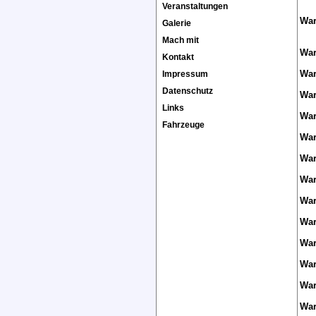
Veranstaltungen
War
Galerie
Mach mit
War
Kontakt
War
Impressum
Datenschutz
War
Links
War
Fahrzeuge
War
War
War
War
War
War
War
War
War