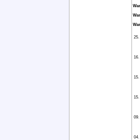
War
War
War
25.
16.
15.
15.
09.
04.