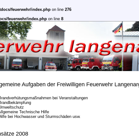
tdocs/feuerwehr/index.php
on line
276
ocs/feuerwehr/index.php
on line
8
lgemeine Aufgaben der Freiwilligen Feuerwehr Langena
Brandverhütungsmaßnahmen bei Veranstaltungen
 Brandbekämpfung
Umweltschutz
Allgemeine Technische Hilfe
Hilfe bei Hochwasser und Sturmschäden usw.
nsätze 2008