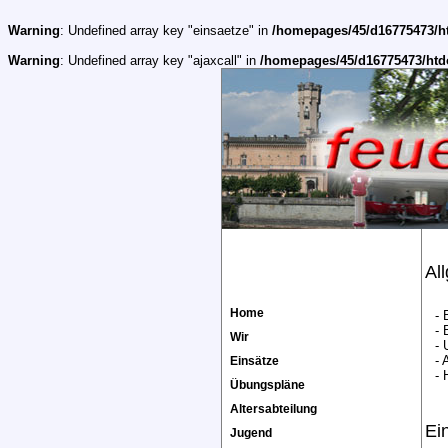
Warning
: Undefined array key "einsaetze" in
/homepages/45/d16775473/h
Warning
: Undefined array key "ajaxcall" in
/homepages/45/d16775473/htd
Al
Home
- 
-
Wir
- 
- 
Einsätze
- 
Übungspläne
Altersabteilung
Ei
Jugend