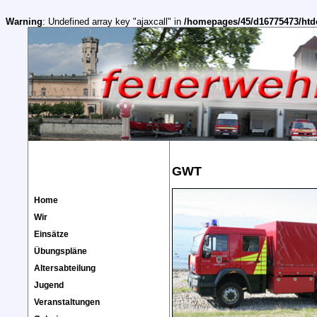
Warning
: Undefined array key "ajaxcall" in
/homepages/45/d16775473/htd
GWT
Home
Wir
Einsätze
Übungspläne
Altersabteilung
Jugend
Veranstaltungen