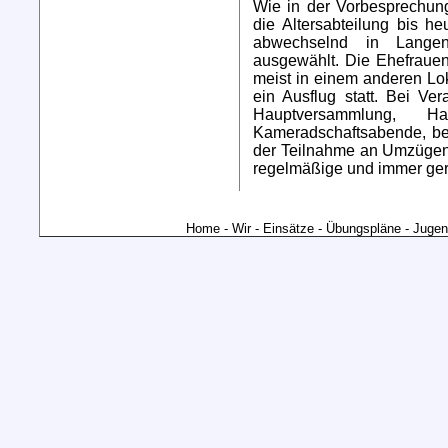
Wie in der Vorbesprechung
die Altersabteilung bis h
abwechselnd in Langen
ausgewählt. Die Ehefrauen
meist in einem anderen Lok
ein Ausflug statt. Bei Ve
Hauptversammlung, Hau
Kameradschaftsabende, be
der Teilnahme an Umzügen,
regelmäßige und immer ge
Home
-
Wir
-
Einsätze
-
Übungspläne
-
Jugen