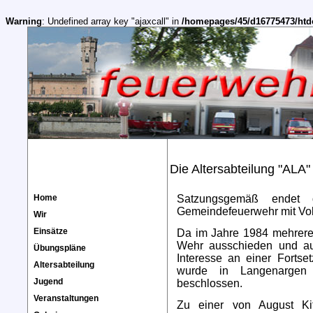
Warning
: Undefined array key "ajaxcall" in
/homepages/45/d16775473/htd
Die Altersabteilung "ALA"
Home
Satzungsgemäß endet 
Gemeindefeuerwehr mit Vol
Wir
Einsätze
Da im Jahre 1984 mehrere
Wehr ausschieden und au
Übungspläne
Interesse an einer Fortse
Altersabteilung
wurde in Langenargen 
Jugend
beschlossen.
Veranstaltungen
Zu einer von August Kit