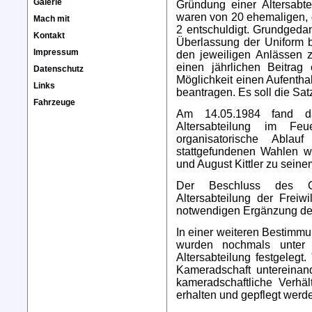
Galerie
Gründung einer Altersabt
waren von 20 ehemaligen, 
Mach mit
2 entschuldigt. Grundgeda
Kontakt
Überlassung der Uniform bei
Impressum
den jeweiligen Anlässen z
einen jährlichen Beitrag
Datenschutz
Möglichkeit einen Aufentha
Links
beantragen. Es soll die Sat
Fahrzeuge
Am 14.05.1984 fand d
Altersabteilung im Feu
organisatorische Abla
stattgefundenen Wahlen wu
und August Kittler zu seinem
Der Beschluss des G
Altersabteilung der Frei
notwendigen Ergänzung der
In einer weiteren Bestimmu
wurden nochmals unter
Altersabteilung festgelegt.
Kameradschaft untereinan
kameradschaftliche Verhä
erhalten und gepflegt werd